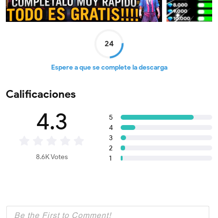
24
Espere a que se complete la descarga
Calificaciones
4.3
5
4
3
2
8.6K Votes
1