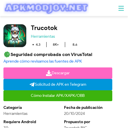
Trucotok
Herramientas
4.3
8K+
8.6
Seguridad comprobada con VirusTotal
Aprende cómo revisamos las fuentes de APK
Descargar
Solicitud de APK en Telegram
Cómo Instalar APK/XAPK/OBB
Categoría
Fecha de publicación
Herramientas
20/10/2024
Requiere Android
Propuesto por
7.0
Trucotok INC