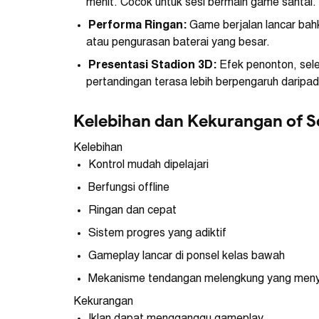
menit. Cocok untuk sesi bermain game santai.
Performa Ringan:
Game berjalan lancar bah
atau pengurasan baterai yang besar.
Presentasi Stadion 3D:
Efek penonton, sele
pertandingan terasa lebih berpengaruh daripa
Kelebihan dan Kekurangan of S
Kelebihan
Kontrol mudah dipelajari
Berfungsi offline
Ringan dan cepat
Sistem progres yang adiktif
Gameplay lancar di ponsel kelas bawah
Mekanisme tendangan melengkung yang men
Kekurangan