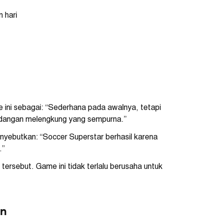
 hari
ni sebagai: “Sederhana pada awalnya, tetapi
endangan melengkung yang sempurna.”
nyebutkan: “Soccer Superstar berhasil karena
.”
ersebut. Game ini tidak terlalu berusaha untuk
an