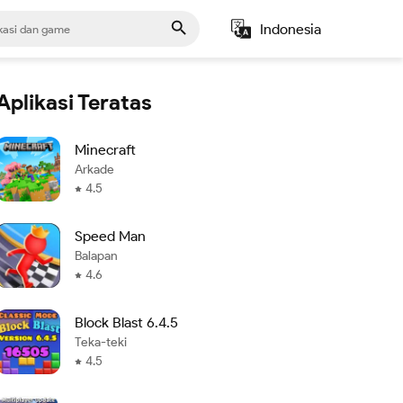
Indonesia
Aplikasi Teratas
Minecraft
Arkade
4.5
Speed Man
Balapan
4.6
Block Blast 6.4.5
Teka-teki
4.5