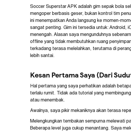
Soccer Superstar APK adalah gim sepak bola s
mengoper berbasis geser, bukan kontrol tim penuh
ini menempatkan Anda langsung ke momen-momen
sangat penting. Gim ini tersedia untuk: Android, 
menengah. Alasan saya mengunduhnya sebenarny
offline yang tidak membutuhkan ruang penyimpan
terkadang terasa melelahkan, terutama di perang
lebih santai.
Kesan Pertama Saya (Dari Su
Hal pertama yang saya perhatikan adalah betap
terlalu rumit. Tidak ada tutorial yang membing
atau menembak.
Awalnya, saya pikir mekaniknya akan terasa repet
Melengkungkan tembakan sempurna melewati pa
Beberapa level juga cukup menantang. Saya mele