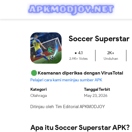
Soccer Superstar
4.1
2K+
2.9K+ Votes
Unduhan
Keamanan diperiksa dengan VirusTotal
Pelajari cara kami meninjau sumber APK
Kategori
Tanggal Terbit
Olahraga
May 23, 2026
Ditinjau oleh Tim Editorial APKMODJOY
Apa itu Soccer Superstar APK?