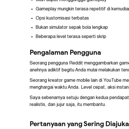
Iklan dapat mengganggu gameplay
Gameplay mungkin terasa repetitif di kemudian
Opsi kustomisasi terbatas
Bukan simulator sepak bola lengkap
Beberapa level terasa seperti skrip
Pengalaman Pengguna
Seorang pengguna Reddit menggambarkan game i
anehnya adiktif begitu Anda mulai melakukan t
Seorang kreator game mobile lain di YouTube me
menghargai waktu Anda. Level cepat, aksi instan
Saya sebenarnya setuju dengan kedua pendapat t
realistis, dan jujur saja, itu membantu.
Pertanyaan yang Sering Diajuk