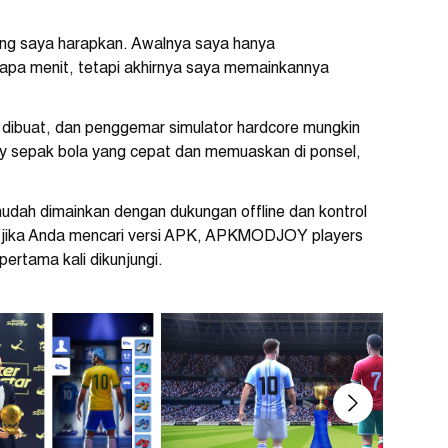
ang saya harapkan. Awalnya saya hanya
pa menit, tetapi akhirnya saya memainkannya
 dibuat, dan penggemar simulator hardcore mungkin
ay sepak bola yang cepat dan memuaskan di ponsel,
dah dimainkan dengan dukungan offline dan kontrol
an jika Anda mencari versi APK, APKMODJOY players
ertama kali dikunjungi.