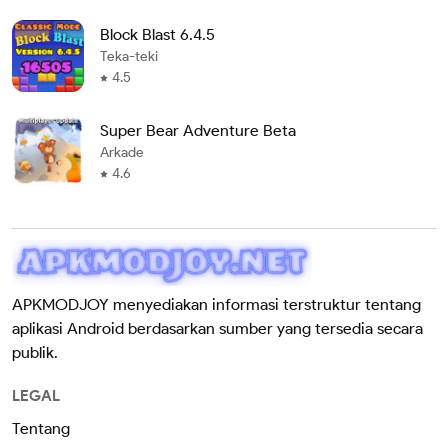
Block Blast 6.4.5
Teka-teki
4.5
Super Bear Adventure Beta
Arkade
4.6
APKMODJOY menyediakan informasi terstruktur tentang
aplikasi Android berdasarkan sumber yang tersedia secara
publik.
LEGAL
Tentang