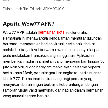
Ditinjau oleh Tim Editorial APKMODJOY
Apa itu Wow77 APK?
permainan slots
Wow77 APK adalah
seluler gratis.
Permainan ini menawarkan pengalaman memutar gulungan
bertema, memperoleh hadiah virtual, serta naik tingkat
melalui berbagai level berwarna-warni – semuanya tanpa
perlu melakukan transaksi uang sungguhan. Aplikasi ini
memberikan hadiah sambutan yang mengesankan hingga 30
juta koin virtual dan beragam mesin slots bertema seperti
harta karun Mesir, petualangan luar angkasa, serta nuansa
klasik 777. Permainan ini dirancang bagi pemain yang
menyukai hiburan ringan berbasis keberuntungan dengan
tampilan visual yang memukau dan hadiah dalam permainan
yang muncul secara berkala.