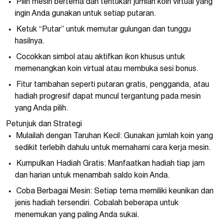
Pilih mesin bertema dan tentukan jumlah koin virtual yang
ingin Anda gunakan untuk setiap putaran.
Ketuk “Putar” untuk memutar gulungan dan tunggu
hasilnya.
Cocokkan simbol atau aktifkan ikon khusus untuk
memenangkan koin virtual atau membuka sesi bonus.
Fitur tambahan seperti putaran gratis, pengganda, atau
hadiah progresif dapat muncul tergantung pada mesin
yang Anda pilih.
Petunjuk dan Strategi
Mulailah dengan Taruhan Kecil: Gunakan jumlah koin yang
sedikit terlebih dahulu untuk memahami cara kerja mesin.
Kumpulkan Hadiah Gratis: Manfaatkan hadiah tiap jam
dan harian untuk menambah saldo koin Anda.
Coba Berbagai Mesin: Setiap tema memiliki keunikan dan
jenis hadiah tersendiri. Cobalah beberapa untuk
menemukan yang paling Anda sukai.