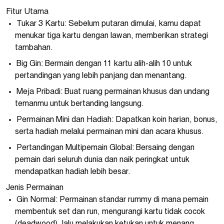
Fitur Utama
Tukar 3 Kartu: Sebelum putaran dimulai, kamu dapat
menukar tiga kartu dengan lawan, memberikan strategi
tambahan.
Big Gin: Bermain dengan 11 kartu alih-alih 10 untuk
pertandingan yang lebih panjang dan menantang.
Meja Pribadi: Buat ruang permainan khusus dan undang
temanmu untuk bertanding langsung.
Permainan Mini dan Hadiah: Dapatkan koin harian, bonus,
serta hadiah melalui permainan mini dan acara khusus.
Pertandingan Multipemain Global: Bersaing dengan
pemain dari seluruh dunia dan naik peringkat untuk
mendapatkan hadiah lebih besar.
Jenis Permainan
Gin Normal: Permainan standar rummy di mana pemain
membentuk set dan run, mengurangi kartu tidak cocok