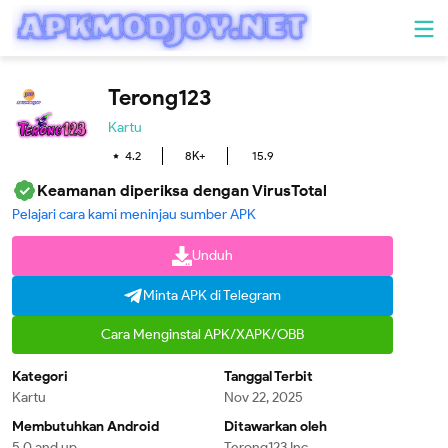
Terong123
Kartu
4.2
8K+
15.9
Keamanan diperiksa dengan VirusTotal
Pelajari cara kami meninjau sumber APK
Unduh
Minta APK di Telegram
Cara Menginstal APK/XAPK/OBB
Kategori
Tanggal Terbit
Kartu
Nov 22, 2025
Membutuhkan Android
Ditawarkan oleh
5.0 and up
Terong123 Inc