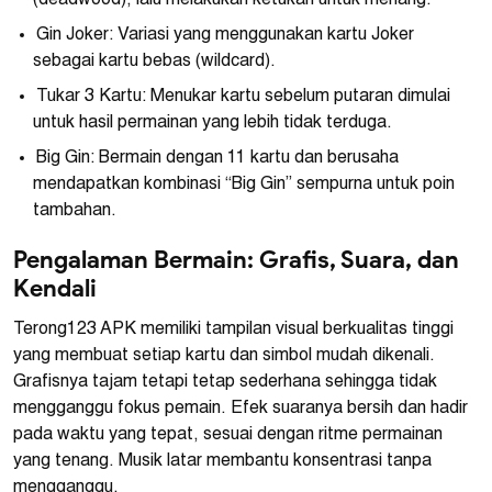
(deadwood), lalu melakukan ketukan untuk menang.
Gin Joker: Variasi yang menggunakan kartu Joker
sebagai kartu bebas (wildcard).
Tukar 3 Kartu: Menukar kartu sebelum putaran dimulai
untuk hasil permainan yang lebih tidak terduga.
Big Gin: Bermain dengan 11 kartu dan berusaha
mendapatkan kombinasi “Big Gin” sempurna untuk poin
tambahan.
Pengalaman Bermain: Grafis, Suara, dan
Kendali
Terong123 APK memiliki tampilan visual berkualitas tinggi
yang membuat setiap kartu dan simbol mudah dikenali.
Grafisnya tajam tetapi tetap sederhana sehingga tidak
mengganggu fokus pemain. Efek suaranya bersih dan hadir
pada waktu yang tepat, sesuai dengan ritme permainan
yang tenang. Musik latar membantu konsentrasi tanpa
mengganggu.