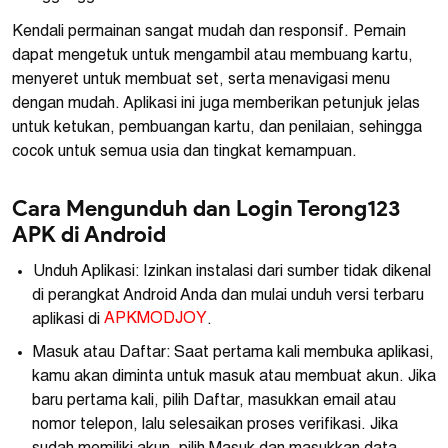
Kendali permainan sangat mudah dan responsif. Pemain
dapat mengetuk untuk mengambil atau membuang kartu,
menyeret untuk membuat set, serta menavigasi menu
dengan mudah. Aplikasi ini juga memberikan petunjuk jelas
untuk ketukan, pembuangan kartu, dan penilaian, sehingga
cocok untuk semua usia dan tingkat kemampuan.
Cara Mengunduh dan Login Terong123
APK di Android
Unduh Aplikasi: Izinkan instalasi dari sumber tidak dikenal
di perangkat Android Anda dan mulai unduh versi terbaru
APKMODJOY
aplikasi di
.
Masuk atau Daftar: Saat pertama kali membuka aplikasi,
kamu akan diminta untuk masuk atau membuat akun. Jika
baru pertama kali, pilih Daftar, masukkan email atau
nomor telepon, lalu selesaikan proses verifikasi. Jika