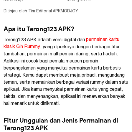
Ditinjau oleh Tim Editorial APKMODJOY
Apa itu Terong123 APK?
permainan kartu
Terong123 APK adalah versi digital dari
klasik Gin Rummy
, yang diperkaya dengan berbagai fitur
tambahan, permainan multipemain daring, serta hadiah.
Aplikasi ini cocok bagi pemula maupun pemain
berpengalaman yang menyukai permainan kartu berbasis
strategi. Kamu dapat membuat meja pribadi, mengundang
teman, serta memainkan berbagai variasi rummy dalam satu
aplikasi. Jika kamu menyukai permainan kartu yang cepat,
taktis, dan menyenangkan, aplikasi ini menawarkan banyak
hal menarik untuk dinikmati.
Fitur Unggulan dan Jenis Permainan di
Terong123 APK