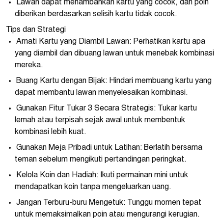
Lawan dapat menambahkan kartu yang cocok, dan poin
diberikan berdasarkan selisih kartu tidak cocok.
Tips dan Strategi
Amati Kartu yang Diambil Lawan: Perhatikan kartu apa
yang diambil dan dibuang lawan untuk menebak kombinasi
mereka.
Buang Kartu dengan Bijak: Hindari membuang kartu yang
dapat membantu lawan menyelesaikan kombinasi.
Gunakan Fitur Tukar 3 Secara Strategis: Tukar kartu
lemah atau terpisah sejak awal untuk membentuk
kombinasi lebih kuat.
Gunakan Meja Pribadi untuk Latihan: Berlatih bersama
teman sebelum mengikuti pertandingan peringkat.
Kelola Koin dan Hadiah: Ikuti permainan mini untuk
mendapatkan koin tanpa mengeluarkan uang.
Jangan Terburu-buru Mengetuk: Tunggu momen tepat
untuk memaksimalkan poin atau mengurangi kerugian.