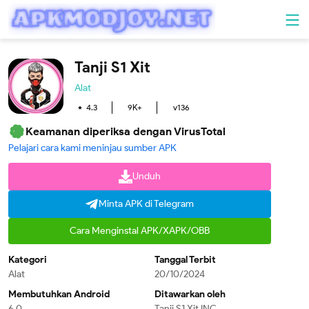
Tanji S1 Xit
Alat
4.3
9K+
v136
Keamanan diperiksa dengan VirusTotal
Pelajari cara kami meninjau sumber APK
Unduh
Minta APK di Telegram
Cara Menginstal APK/XAPK/OBB
Kategori
Tanggal Terbit
Alat
20/10/2024
Membutuhkan Android
Ditawarkan oleh
6.0
Tanji S1 Xit INC