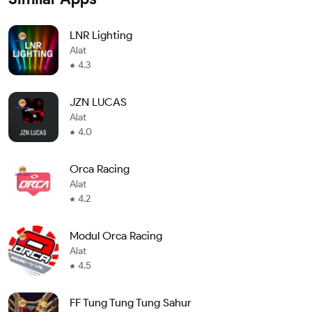
LNR Lighting
Alat
4.3
JZN LUCAS
Alat
4.0
Orca Racing
Alat
4.2
Modul Orca Racing
Alat
4.5
FF Tung Tung Tung Sahur