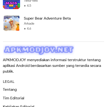
Teka-teki
4.5
Super Bear Adventure Beta
Arkade
4.6
APKMODJOY menyediakan informasi terstruktur tentang
aplikasi Android berdasarkan sumber yang tersedia secara
publik.
LEGAL
Tentang
Tim Editorial
Kebijakan Editorial