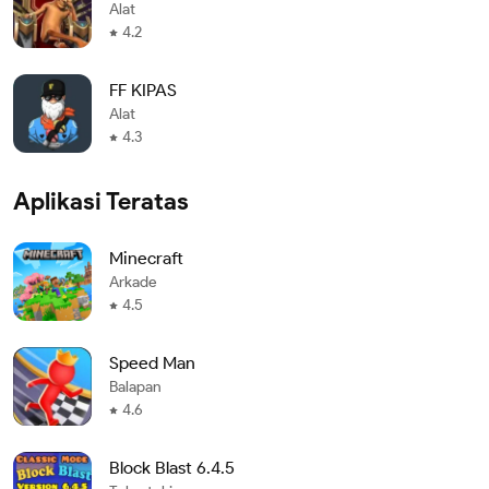
Alat
4.2
FF KIPAS
Alat
4.3
Aplikasi Teratas
Minecraft
Arkade
4.5
Speed Man
Balapan
4.6
Block Blast 6.4.5