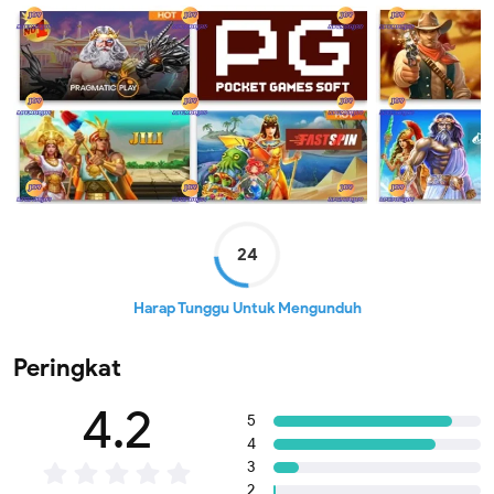
24
Harap Tunggu Untuk Mengunduh
Peringkat
4.2
5
4
3
2