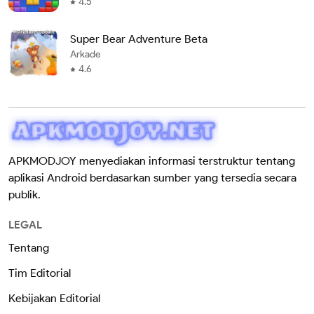
4.5
Super Bear Adventure Beta
Arkade
4.6
APKMODJOY menyediakan informasi terstruktur tentang
aplikasi Android berdasarkan sumber yang tersedia secara
publik.
LEGAL
Tentang
Tim Editorial
Kebijakan Editorial