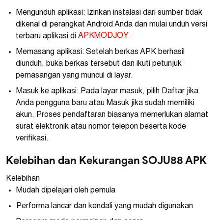
Mengunduh aplikasi: Izinkan instalasi dari sumber tidak
dikenal di perangkat Android Anda dan mulai unduh versi
APKMODJOY
terbaru aplikasi di
.
Memasang aplikasi: Setelah berkas APK berhasil
diunduh, buka berkas tersebut dan ikuti petunjuk
pemasangan yang muncul di layar.
Masuk ke aplikasi: Pada layar masuk, pilih Daftar jika
Anda pengguna baru atau Masuk jika sudah memiliki
akun. Proses pendaftaran biasanya memerlukan alamat
surat elektronik atau nomor telepon beserta kode
verifikasi.
Kelebihan dan Kekurangan SOJU88 APK
Kelebihan
Mudah dipelajari oleh pemula
Performa lancar dan kendali yang mudah digunakan