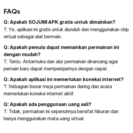
FAQs
Q: Apakah SOJU88 APK gratis untuk dimainkan?
T: Ya, aplikasi ini gratis untuk diunduh dan menggunakan chip
virtual sebagai alat bermain.
Q: Apakah pemula dapat memainkan permainan ini
dengan mudah?
T: Tentu. Antarmuka dan alur permainan dirancang agar
pemain baru dapat mempelajarinya dengan cepat.
Q: Apakah aplikasi ini memerlukan koneksi internet?
T: Sebagian besar meja permainan daring dan acara
memerlukan koneksi internet aktif.
Q: Apakah ada penggunaan uang asli?
T: Tidak, permainan ini sepenuhnya bersifat hiburan dan
hanya menggunakan mata uang virtual.