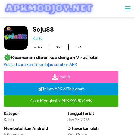
Soju88
Kartu
4.2
8K+
12.5
Keamanan diperiksa dengan VirusTotal
Pelajari cara kami meninjau sumber APK
Unduh
Minta APK di Telegram
Cara Menginstal APK/XAPK/OBB
Kategori
Tanggal Terbit
Kartu
Jan 27, 2026
Membutuhkan Android
Ditawarkan oleh
5.0 and up
Soju88 Inc