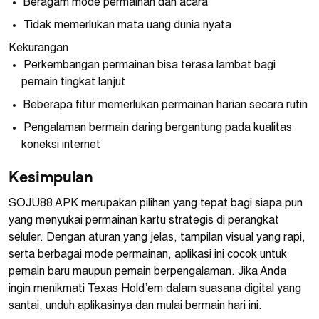
Beragam mode permainan dan acara
Tidak memerlukan mata uang dunia nyata
Kekurangan
Perkembangan permainan bisa terasa lambat bagi
pemain tingkat lanjut
Beberapa fitur memerlukan permainan harian secara rutin
Pengalaman bermain daring bergantung pada kualitas
koneksi internet
Kesimpulan
SOJU88 APK merupakan pilihan yang tepat bagi siapa pun
yang menyukai permainan kartu strategis di perangkat
seluler. Dengan aturan yang jelas, tampilan visual yang rapi,
serta berbagai mode permainan, aplikasi ini cocok untuk
pemain baru maupun pemain berpengalaman. Jika Anda
ingin menikmati Texas Hold’em dalam suasana digital yang
santai, unduh aplikasinya dan mulai bermain hari ini.