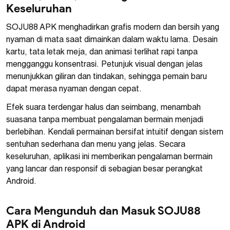
Keseluruhan
SOJU88 APK menghadirkan grafis modern dan bersih yang
nyaman di mata saat dimainkan dalam waktu lama. Desain
kartu, tata letak meja, dan animasi terlihat rapi tanpa
mengganggu konsentrasi. Petunjuk visual dengan jelas
menunjukkan giliran dan tindakan, sehingga pemain baru
dapat merasa nyaman dengan cepat.
Efek suara terdengar halus dan seimbang, menambah
suasana tanpa membuat pengalaman bermain menjadi
berlebihan. Kendali permainan bersifat intuitif dengan sistem
sentuhan sederhana dan menu yang jelas. Secara
keseluruhan, aplikasi ini memberikan pengalaman bermain
yang lancar dan responsif di sebagian besar perangkat
Android.
Cara Mengunduh dan Masuk SOJU88
APK di Android