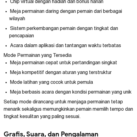
Chip virtual dengan hadiah dan bonus harian
Meja permainan daring dengan pemain dari berbagai
wilayah
Sistem perkembangan pemain dengan tingkat dan
pencapaian
Acara dalam aplikasi dan tantangan waktu terbatas
Mode Permainan yang Tersedia
Meja permainan cepat untuk pertandingan singkat
Meja kompetitif dengan aturan yang terstruktur
Mode latihan yang cocok untuk pemula
Meja berbasis acara dengan kondisi permainan yang unik
Setiap mode dirancang untuk menjaga permainan tetap
menarik sekaligus memungkinkan pemain memilih tempo dan
tingkat kesulitan yang paling sesuai.
Grafis, Suara, dan Pengalaman