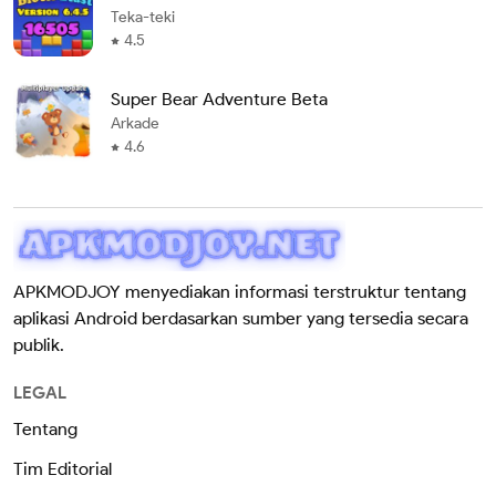
Teka-teki
4.5
Super Bear Adventure Beta
Arkade
4.6
APKMODJOY menyediakan informasi terstruktur tentang
aplikasi Android berdasarkan sumber yang tersedia secara
publik.
LEGAL
Tentang
Tim Editorial