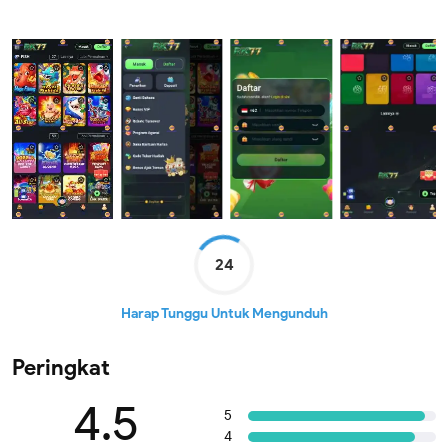
24
Harap Tunggu Untuk Mengunduh
Peringkat
4.5
5
4