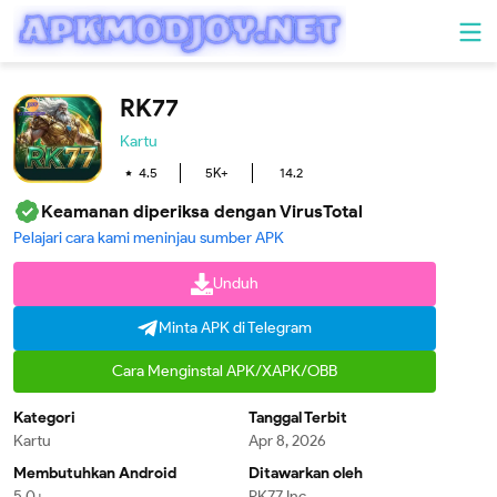
RK77
Kartu
4.5
5K+
14.2
Keamanan diperiksa dengan VirusTotal
Pelajari cara kami meninjau sumber APK
Unduh
Minta APK di Telegram
Cara Menginstal APK/XAPK/OBB
Kategori
Tanggal Terbit
Kartu
Apr 8, 2026
Membutuhkan Android
Ditawarkan oleh
5.0+
RK77 Inc