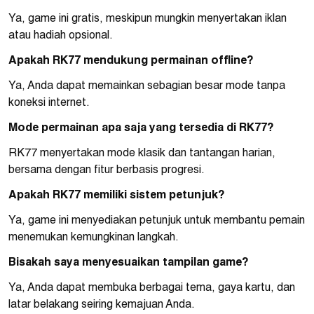
Ya, game ini gratis, meskipun mungkin menyertakan iklan
atau hadiah opsional.
Apakah RK77 mendukung permainan offline?
Ya, Anda dapat memainkan sebagian besar mode tanpa
koneksi internet.
Mode permainan apa saja yang tersedia di RK77?
RK77 menyertakan mode klasik dan tantangan harian,
bersama dengan fitur berbasis progresi.
Apakah RK77 memiliki sistem petunjuk?
Ya, game ini menyediakan petunjuk untuk membantu pemain
menemukan kemungkinan langkah.
Bisakah saya menyesuaikan tampilan game?
Ya, Anda dapat membuka berbagai tema, gaya kartu, dan
latar belakang seiring kemajuan Anda.