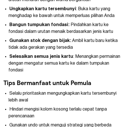
Ungkapkan kartu tersembunyi
: Buka kartu yang
menghadap ke bawah untuk memperluas pilihan Anda
Bangun tumpukan fondasi:
Pindahkan kartu ke
fondasi dalam urutan menaik berdasarkan jenis kartu
Gunakan stok dengan bijak:
Ambil kartu baru ketika
tidak ada gerakan yang tersedia
Selesaikan semua jenis kartu
: Menangkan permainan
dengan mengatur semua kartu ke dalam tumpukan
fondasi
Tips Bermanfaat untuk Pemula
Selalu prioritaskan mengungkapkan kartu tersembunyi
lebih awal
Hindari mengisi kolom kosong terlalu cepat tanpa
perencanaan
Gunakan undo untuk menguji strategi yang berbeda