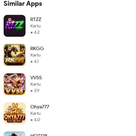
Similar Apps
RTZZ
Kartu
4.2
RKGG
Kartu
4.1
VV55
Kartu
3.9
Ohya777
Kartu
4.0
HOT128