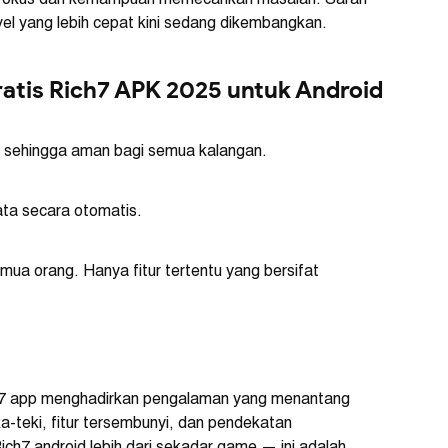
vel yang lebih cepat kini sedang dikembangkan.
atis Rich7 APK 2025 untuk Android
a, sehingga aman bagi semua kalangan.
ata secara otomatis.
emua orang. Hanya fitur tertentu yang bersifat
Rich7 app menghadirkan pengalaman yang menantang
teki, fitur tersembunyi, dan pendekatan
h7 android lebih dari sekadar game — ini adalah