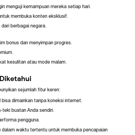
gin menguji kemampuan mereka setiap hari.
untuk membuka konten eksklusif.
dari berbagai negara.
laim bonus dan menyimpan progres.
emium.
gkat kesulitan atau mode malam.
 Diketahui
nyikan sejumlah fitur keren:
 bisa dimainkan tanpa koneksi internet.
-teki buatan Anda sendiri.
performa pengguna.
u dalam waktu tertentu untuk membuka pencapaian