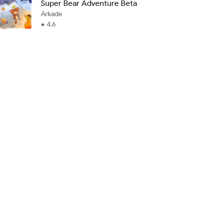
Super Bear Adventure Beta
Arkade
4.6