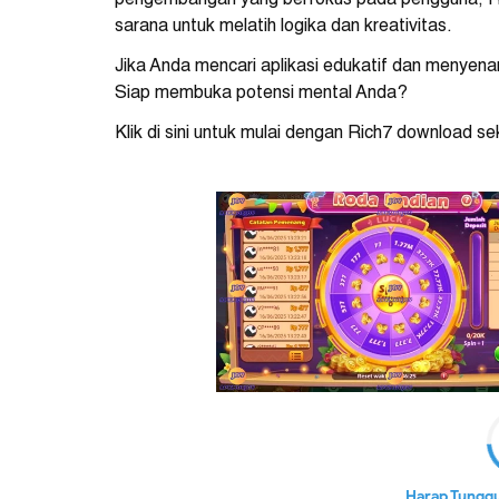
sarana untuk melatih logika dan kreativitas.
Jika Anda mencari aplikasi edukatif dan menyenang
Siap membuka potensi mental Anda?
Klik di sini untuk mulai dengan Rich7 download s
Harap Tungg