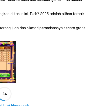
kan di tahun ini, Rich7 2025 adalah pilihan terbaik.
ekarang juga dan nikmati permainannya secara gratis!
23
u Untuk Mengunduh