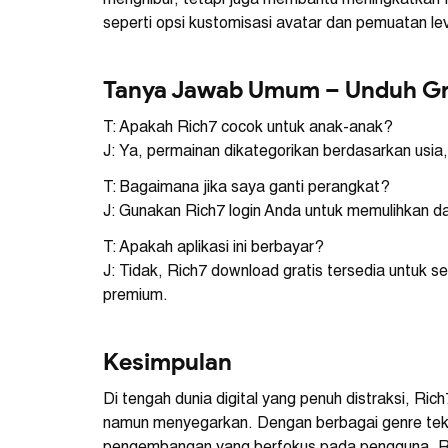
seperti opsi kustomisasi avatar dan pemuatan le
Tanya Jawab Umum – Unduh Gr
T: Apakah Rich7 cocok untuk anak-anak?
J: Ya, permainan dikategorikan berdasarkan usi
T: Bagaimana jika saya ganti perangkat?
J: Gunakan Rich7 login Anda untuk memulihkan d
T: Apakah aplikasi ini berbayar?
J: Tidak, Rich7 download gratis tersedia untuk s
premium.
Kesimpulan
Di tengah dunia digital yang penuh distraksi, 
namun menyegarkan. Dengan berbagai genre teka-
pengembangan yang berfokus pada pengguna, Ric