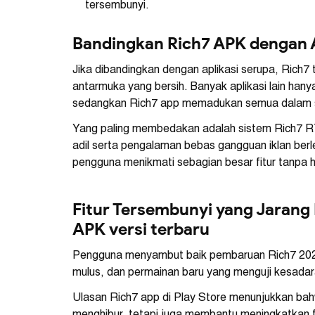
tersembunyi.
Bandingkan Rich7 APK dengan A
Jika dibandingkan dengan aplikasi serupa, Rich7 t
antarmuka yang bersih. Banyak aplikasi lain han
sedangkan Rich7 app memadukan semua dalam s
Yang paling membedakan adalah sistem Rich7 RT
adil serta pengalaman bebas gangguan iklan berl
pengguna menikmati sebagian besar fitur tanpa
Fitur Tersembunyi yang Jarang Diketahui Orang Tentang Rich7
APK versi terbaru
Pengguna menyambut baik pembaruan Rich7 2025 d
mulus, dan permainan baru yang menguji kesadara
Ulasan Rich7 app di Play Store menunjukkan bah
menghibur, tetapi juga membantu meningkatka