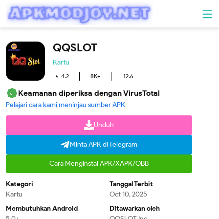
QQSLOT
Kartu
4.2
8K+
12.6
Keamanan diperiksa dengan VirusTotal
Pelajari cara kami meninjau sumber APK
Unduh
Minta APK di Telegram
Cara Menginstal APK/XAPK/OBB
Kategori
Tanggal Terbit
Kartu
Oct 10, 2025
Membutuhkan Android
Ditawarkan oleh
5.0+
QQSLOT Inc