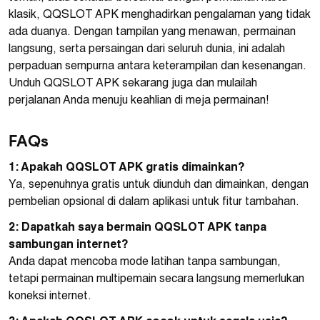
klasik, QQSLOT APK menghadirkan pengalaman yang tidak
ada duanya. Dengan tampilan yang menawan, permainan
langsung, serta persaingan dari seluruh dunia, ini adalah
perpaduan sempurna antara keterampilan dan kesenangan.
Unduh QQSLOT APK sekarang juga dan mulailah
perjalanan Anda menuju keahlian di meja permainan!
FAQs
1: Apakah QQSLOT APK gratis dimainkan?
Ya, sepenuhnya gratis untuk diunduh dan dimainkan, dengan
pembelian opsional di dalam aplikasi untuk fitur tambahan.
2: Dapatkah saya bermain QQSLOT APK tanpa
sambungan internet?
Anda dapat mencoba mode latihan tanpa sambungan,
tetapi permainan multipemain secara langsung memerlukan
koneksi internet.