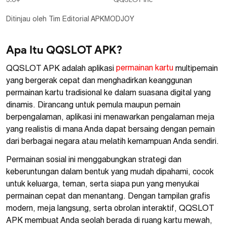
Ditinjau oleh Tim Editorial APKMODJOY
Apa Itu QQSLOT APK?
permainan kartu
QQSLOT APK adalah aplikasi
multipemain
yang bergerak cepat dan menghadirkan keanggunan
permainan kartu tradisional ke dalam suasana digital yang
dinamis. Dirancang untuk pemula maupun pemain
berpengalaman, aplikasi ini menawarkan pengalaman meja
yang realistis di mana Anda dapat bersaing dengan pemain
dari berbagai negara atau melatih kemampuan Anda sendiri.
Permainan sosial ini menggabungkan strategi dan
keberuntungan dalam bentuk yang mudah dipahami, cocok
untuk keluarga, teman, serta siapa pun yang menyukai
permainan cepat dan menantang. Dengan tampilan grafis
modern, meja langsung, serta obrolan interaktif, QQSLOT
APK membuat Anda seolah berada di ruang kartu mewah,