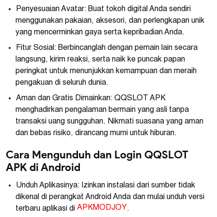
Penyesuaian Avatar: Buat tokoh digital Anda sendiri
menggunakan pakaian, aksesori, dan perlengkapan unik
yang mencerminkan gaya serta kepribadian Anda.
Fitur Sosial: Berbincanglah dengan pemain lain secara
langsung, kirim reaksi, serta naik ke puncak papan
peringkat untuk menunjukkan kemampuan dan meraih
pengakuan di seluruh dunia.
Aman dan Gratis Dimainkan: QQSLOT APK
menghadirkan pengalaman bermain yang asli tanpa
transaksi uang sungguhan. Nikmati suasana yang aman
dan bebas risiko, dirancang murni untuk hiburan.
Cara Mengunduh dan Login QQSLOT
APK di Android
Unduh Aplikasinya: Izinkan instalasi dari sumber tidak
dikenal di perangkat Android Anda dan mulai unduh versi
APKMODJOY
terbaru aplikasi di
.