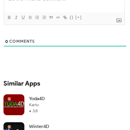
{}
[+]
COMMENTS
0
Similar Apps
Yoda4D
Kartu
3.8
Winter4D