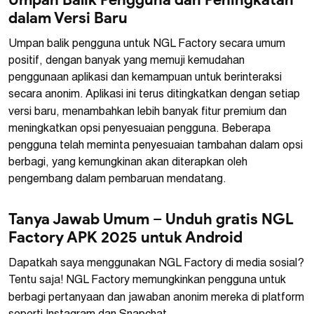
dalam Versi Baru
Umpan balik pengguna untuk NGL Factory secara umum
positif, dengan banyak yang memuji kemudahan
penggunaan aplikasi dan kemampuan untuk berinteraksi
secara anonim. Aplikasi ini terus ditingkatkan dengan setiap
versi baru, menambahkan lebih banyak fitur premium dan
meningkatkan opsi penyesuaian pengguna. Beberapa
pengguna telah meminta penyesuaian tambahan dalam opsi
berbagi, yang kemungkinan akan diterapkan oleh
pengembang dalam pembaruan mendatang.
Tanya Jawab Umum – Unduh gratis NGL
Factory APK 2025 untuk Android
Dapatkah saya menggunakan NGL Factory di media sosial?
Tentu saja! NGL Factory memungkinkan pengguna untuk
berbagi pertanyaan dan jawaban anonim mereka di platform