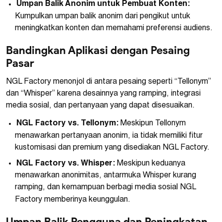
Umpan Balik Anonim untuk Pembuat Konten:
Kumpulkan umpan balik anonim dari pengikut untuk
meningkatkan konten dan memahami preferensi audiens.
Bandingkan Aplikasi dengan Pesaing
Pasar
NGL Factory menonjol di antara pesaing seperti “Tellonym”
dan “Whisper” karena desainnya yang ramping, integrasi
media sosial, dan pertanyaan yang dapat disesuaikan.
NGL Factory vs. Tellonym:
Meskipun Tellonym
menawarkan pertanyaan anonim, ia tidak memiliki fitur
kustomisasi dan premium yang disediakan NGL Factory.
NGL Factory vs. Whisper:
Meskipun keduanya
menawarkan anonimitas, antarmuka Whisper kurang
ramping, dan kemampuan berbagi media sosial NGL
Factory memberinya keunggulan.
Umpan Balik Pengguna dan Peningkatan