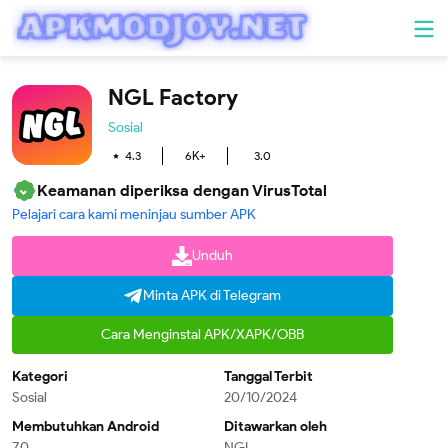
NGL Factory
Sosial
4.3
6K+
3.0
Keamanan diperiksa dengan VirusTotal
Pelajari cara kami meninjau sumber APK
Unduh
Minta APK di Telegram
Cara Menginstal APK/XAPK/OBB
Kategori
Tanggal Terbit
Sosial
20/10/2024
Membutuhkan Android
Ditawarkan oleh
7.0
NGL