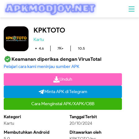
KPKTOTO
Kartu
4.6
7K+
10.5
Keamanan diperiksa dengan VirusTotal
Pelajari cara kami meninjau sumber APK
Unduh
Minta APK di Telegram
Cara Menginstal APK/XAPK/OBB
Kategori
Tanggal Terbit
Kartu
20/10/2024
Membutuhkan Android
Ditawarkan oleh
5.0
KPKTOTO Inc