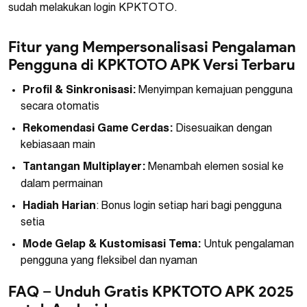
sudah melakukan login KPKTOTO.
Fitur yang Mempersonalisasi Pengalaman
Pengguna di KPKTOTO APK Versi Terbaru
Profil & Sinkronisasi:
Menyimpan kemajuan pengguna
secara otomatis
Rekomendasi Game Cerdas:
Disesuaikan dengan
kebiasaan main
Tantangan Multiplayer:
Menambah elemen sosial ke
dalam permainan
Hadiah Harian
: Bonus login setiap hari bagi pengguna
setia
Mode Gelap & Kustomisasi Tema:
Untuk pengalaman
pengguna yang fleksibel dan nyaman
FAQ – Unduh Gratis KPKTOTO APK 2025