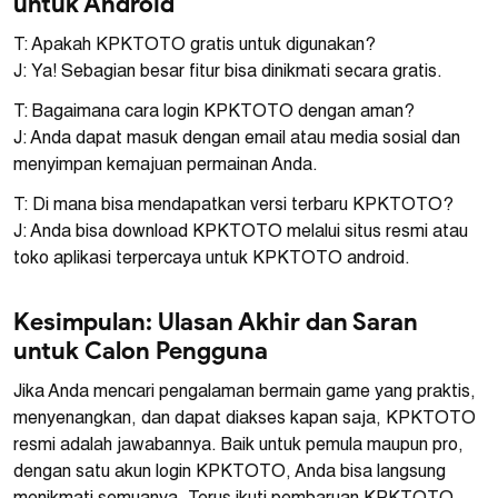
untuk Android
T: Apakah KPKTOTO gratis untuk digunakan?
J: Ya! Sebagian besar fitur bisa dinikmati secara gratis.
T: Bagaimana cara login KPKTOTO dengan aman?
J: Anda dapat masuk dengan email atau media sosial dan
menyimpan kemajuan permainan Anda.
T: Di mana bisa mendapatkan versi terbaru KPKTOTO?
J: Anda bisa download KPKTOTO melalui situs resmi atau
toko aplikasi terpercaya untuk KPKTOTO android.
Kesimpulan: Ulasan Akhir dan Saran
untuk Calon Pengguna
Jika Anda mencari pengalaman bermain game yang praktis,
menyenangkan, dan dapat diakses kapan saja, KPKTOTO
resmi adalah jawabannya. Baik untuk pemula maupun pro,
dengan satu akun login KPKTOTO, Anda bisa langsung