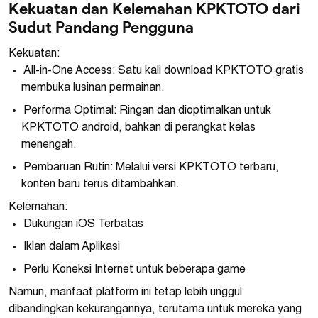
Kekuatan dan Kelemahan KPKTOTO dari
Sudut Pandang Pengguna
Kekuatan:
All-in-One Access: Satu kali download KPKTOTO gratis
membuka lusinan permainan.
Performa Optimal: Ringan dan dioptimalkan untuk
KPKTOTO android, bahkan di perangkat kelas
menengah.
Pembaruan Rutin: Melalui versi KPKTOTO terbaru,
konten baru terus ditambahkan.
Kelemahan:
Dukungan iOS Terbatas
Iklan dalam Aplikasi
Perlu Koneksi Internet untuk beberapa game
Namun, manfaat platform ini tetap lebih unggul
dibandingkan kekurangannya, terutama untuk mereka yang