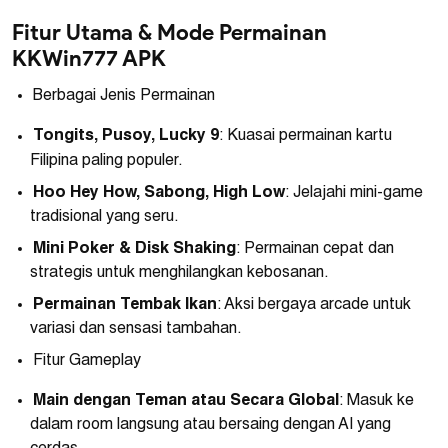
Fitur Utama & Mode Permainan
KKWin777 APK
Berbagai Jenis Permainan
Tongits, Pusoy, Lucky 9
: Kuasai permainan kartu
Filipina paling populer.
Hoo Hey How, Sabong, High Low
: Jelajahi mini-game
tradisional yang seru.
Mini Poker & Disk Shaking
: Permainan cepat dan
strategis untuk menghilangkan kebosanan.
Permainan Tembak Ikan
: Aksi bergaya arcade untuk
variasi dan sensasi tambahan.
Fitur Gameplay
Main dengan Teman atau Secara Global
: Masuk ke
dalam room langsung atau bersaing dengan AI yang