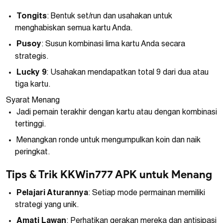
Tongits
: Bentuk set/run dan usahakan untuk
menghabiskan semua kartu Anda.
Pusoy
: Susun kombinasi lima kartu Anda secara
strategis.
Lucky 9
: Usahakan mendapatkan total 9 dari dua atau
tiga kartu.
Syarat Menang
Jadi pemain terakhir dengan kartu atau dengan kombinasi
tertinggi.
Menangkan ronde untuk mengumpulkan koin dan naik
peringkat.
Tips & Trik KKWin777 APK untuk Menang
Pelajari Aturannya
: Setiap mode permainan memiliki
strategi yang unik.
Amati Lawan
: Perhatikan gerakan mereka dan antisipasi