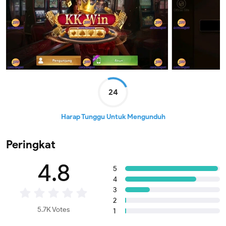
24
Harap Tunggu Untuk Mengunduh
Peringkat
4.8
5
4
3
2
5.7K Votes
1