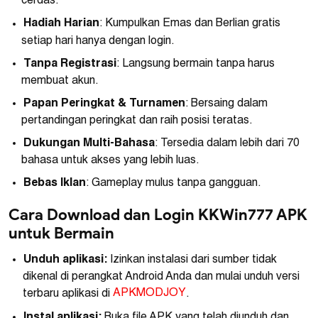
cerdas.
Hadiah Harian
: Kumpulkan Emas dan Berlian gratis
setiap hari hanya dengan login.
Tanpa Registrasi
: Langsung bermain tanpa harus
membuat akun.
Papan Peringkat & Turnamen
: Bersaing dalam
pertandingan peringkat dan raih posisi teratas.
Dukungan Multi-Bahasa
: Tersedia dalam lebih dari 70
bahasa untuk akses yang lebih luas.
Bebas Iklan
: Gameplay mulus tanpa gangguan.
Cara Download dan Login KKWin777 APK
untuk Bermain
Unduh aplikasi:
Izinkan instalasi dari sumber tidak
dikenal di perangkat Android Anda dan mulai unduh versi
APKMODJOY
terbaru aplikasi di
.
Instal aplikasi:
Buka file APK yang telah diunduh dan