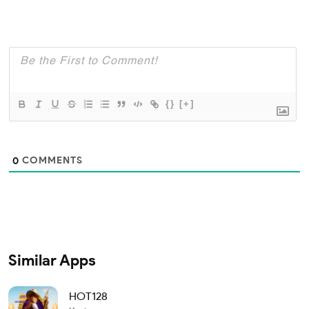
{}
[+]
COMMENTS
0
Similar Apps
HOT128