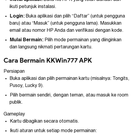
ikuti petunjuk instalasi.
Login:
Buka aplikasi dan pilih “Daftar” (untuk pengguna
baru) atau “Masuk” (untuk pengguna lama). Masukkan
email atau nomor HP Anda dan verifikasi dengan kode.
Mulai Bermain:
Pilih mode permainan yang diinginkan
dan langsung nikmati pertarungan kartu.
Cara Bermain KKWin777 APK
Persiapan
Buka aplikasi dan pilih permainan kartu (misalnya: Tongits,
Pusoy, Lucky 9).
Pilih bermain sendiri, dengan teman, atau masuk ke room
publik.
Gameplay
Kartu dibagikan secara otomatis.
Ikuti aturan untuk setiap mode permainan: