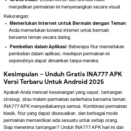
Grafis Indah
: Desain bersih dan animasi halus
menjadikan permainan ini menyenangkan secara visual.
Kekurangan:
Memerlukan Internet untuk Bermain dengan Teman
:
Anda memerlukan koneksi internet untuk bermain
bersama teman secara daring.
Pembelian dalam Aplikasi
: Beberapa fitur memerlukan
pembelian dalam aplikasi, meskipun permainan ini
sepenuhnya dapat dimainkan tanpa mereka.
Kesimpulan – Unduh Gratis INA777 APK
Versi Terbaru Untuk Android 2025
Apakah Anda mencari kesenangan yang cepat, tantangan
strategi, atau malam permainan sederhana bersama teman,
INA777 APK menyediakannya semua. Kombinasi permainan
klasik, fitur yang dapat disesuaikan, dan berbagai mode
permainan memastikan ada sesuatu untuk setiap orang.
Siap menerima tantangan? Unduh INA777 APK hari ini dan