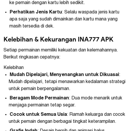
ke pemain dengan kartu lebih sedikit.
Perhatikan Jenis Kartu
: Selalu waspada jenis kartu
apa saja yang sudah dimainkan dan kartu mana yang
masih tersedia di dek.
Kelebihan & Kekurangan INA777 APK
Setiap permainan memiliki kekuatan dan kelemahannya.
Berikut ringkasan cepatnya:
Kelebihan
Mudah Dipelajari, Menyenangkan untuk Dikuasai
:
Mudah dipelajari, tetapi menawarkan kedalaman strategi
untuk pemain berpengalaman.
Beragam Mode Permainan
: Dua mode menarik untuk
menjaga permainan tetap segar.
Cocok untuk Semua Usia
: Ramah keluarga dan cocok
untuk pemain dengan berbagai tingkat keterampilan.