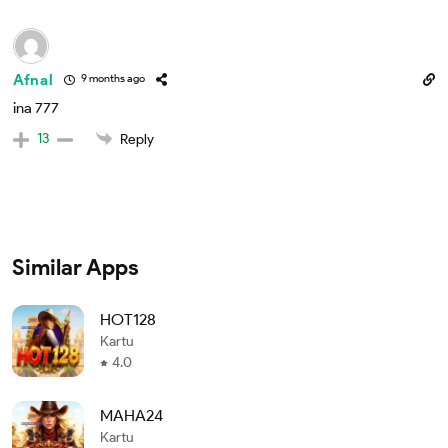
Afnal
9 months ago
ina 777
13
Reply
Similar Apps
HOT128
Kartu
4.0
MAHA24
Kartu