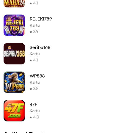
4.1
REJEKI789
Kartu
3.9
Seribu168
Kartu
4.1
WP888
Kartu
3.8
47F
Kartu
4.0