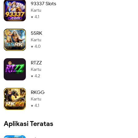
93337 Slots
Kartu
4.1
55RK
Kartu
4.0
RTZZ
Kartu
4.2
RKGG
Kartu
4.1
Aplikasi Teratas