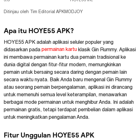
Ditinjau oleh Tim Editorial APKMODJOY
Apa itu HOYE55 APK?
HOYE55 APK adalah aplikasi seluler populer yang
permainan kartu
didasarkan pada
klasik Gin Rummy. Aplikasi
ini membawa permainan kartu dua pemain tradisional ke
dunia digital dengan fitur-fitur modern, memungkinkan
pemain untuk bersaing secara daring dengan pemain lain
secara waktu nyata. Baik Anda baru mengenal Gin Rummy
atau seorang pemain berpengalaman, aplikasi ini dirancang
untuk memenuhi semua level keterampilan, menawarkan
berbagai mode permainan untuk menghibur Anda. Ini adalah
permainan gratis, tetapi terdapat pembelian dalam aplikasi
untuk meningkatkan pengalaman Anda.
Fitur Unggulan HOYE55 APK