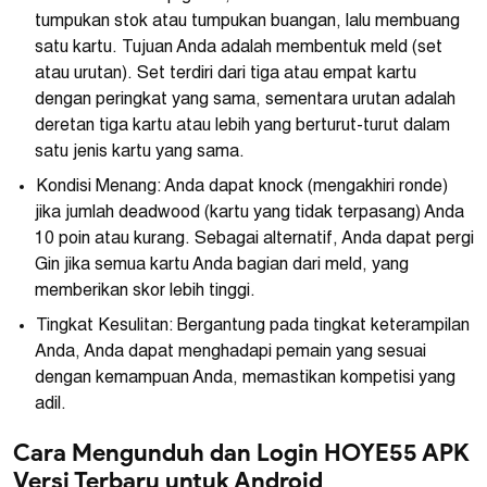
tumpukan stok atau tumpukan buangan, lalu membuang
satu kartu. Tujuan Anda adalah membentuk meld (set
atau urutan). Set terdiri dari tiga atau empat kartu
dengan peringkat yang sama, sementara urutan adalah
deretan tiga kartu atau lebih yang berturut-turut dalam
satu jenis kartu yang sama.
Kondisi Menang: Anda dapat knock (mengakhiri ronde)
jika jumlah deadwood (kartu yang tidak terpasang) Anda
10 poin atau kurang. Sebagai alternatif, Anda dapat pergi
Gin jika semua kartu Anda bagian dari meld, yang
memberikan skor lebih tinggi.
Tingkat Kesulitan: Bergantung pada tingkat keterampilan
Anda, Anda dapat menghadapi pemain yang sesuai
dengan kemampuan Anda, memastikan kompetisi yang
adil.
Cara Mengunduh dan Login HOYE55 APK
Versi Terbaru untuk Android