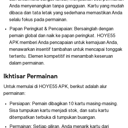
Anda menyenangkan tanpa gangguan. Kartu yang mudah
dibaca dan tata letak yang sederhana memastikan Anda
selalu fokus pada permainan.
Papan Peringkat & Pencapaian: Bersainglah dengan
pemain global dan naik ke papan peringkat. HOYE55
APK memberi Anda pencapaian untuk kemajuan Anda,
menawarkan insentif tambahan untuk mencapai tonggak
tertentu. Elemen kompetitif ini menambah keseruan
dalam permainan.
Ikhtisar Permainan
Untuk memulai di HOYE55 APK, berikut adalah alur
permainan:
Persiapan: Pemain dibagikan 10 kartu masing-masing.
Sisa tumpukan kartu menjadi stok, dan satu kartu
ditempatkan terbuka di tumpukan buangan.
Permainan: Setiap giliran, Anda menarik kartu dari