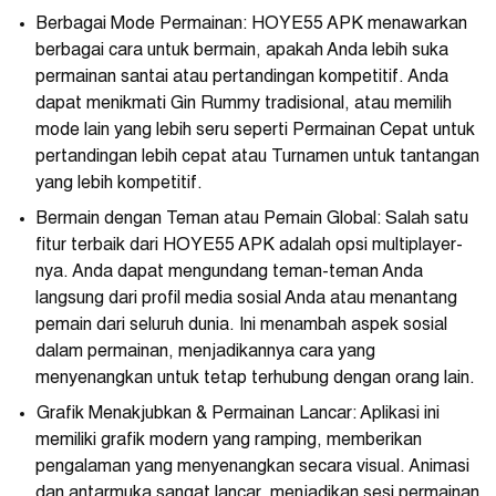
Berbagai Mode Permainan: HOYE55 APK menawarkan
berbagai cara untuk bermain, apakah Anda lebih suka
permainan santai atau pertandingan kompetitif. Anda
dapat menikmati Gin Rummy tradisional, atau memilih
mode lain yang lebih seru seperti Permainan Cepat untuk
pertandingan lebih cepat atau Turnamen untuk tantangan
yang lebih kompetitif.
Bermain dengan Teman atau Pemain Global: Salah satu
fitur terbaik dari HOYE55 APK adalah opsi multiplayer-
nya. Anda dapat mengundang teman-teman Anda
langsung dari profil media sosial Anda atau menantang
pemain dari seluruh dunia. Ini menambah aspek sosial
dalam permainan, menjadikannya cara yang
menyenangkan untuk tetap terhubung dengan orang lain.
Grafik Menakjubkan & Permainan Lancar: Aplikasi ini
memiliki grafik modern yang ramping, memberikan
pengalaman yang menyenangkan secara visual. Animasi
dan antarmuka sangat lancar, menjadikan sesi permainan