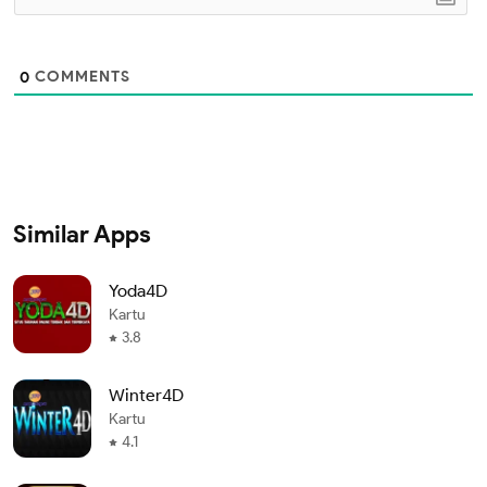
COMMENTS
0
Similar Apps
Yoda4D
Kartu
3.8
Winter4D
Kartu
4.1