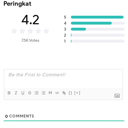
Peringkat
4.2
5
4
3
2
7.5K Votes
1
{}
[+]
COMMENTS
0