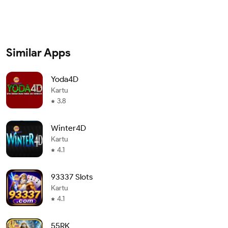
Similar Apps
Yoda4D
Kartu
3.8
Winter4D
Kartu
4.1
93337 Slots
Kartu
4.1
55RK