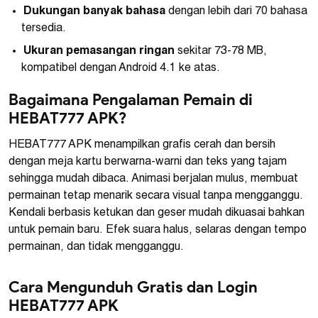
Dukungan banyak bahasa
dengan lebih dari 70 bahasa
tersedia.
Ukuran pemasangan ringan
sekitar 73-78 MB,
kompatibel dengan Android 4.1 ke atas.
Bagaimana Pengalaman Pemain di
HEBAT777 APK?
HEBAT777 APK menampilkan grafis cerah dan bersih
dengan meja kartu berwarna-warni dan teks yang tajam
sehingga mudah dibaca. Animasi berjalan mulus, membuat
permainan tetap menarik secara visual tanpa mengganggu.
Kendali berbasis ketukan dan geser mudah dikuasai bahkan
untuk pemain baru. Efek suara halus, selaras dengan tempo
permainan, dan tidak mengganggu.
Cara Mengunduh Gratis dan Login
HEBAT777 APK