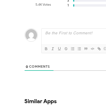
2
5.4K Votes
1
{
COMMENTS
0
Similar Apps