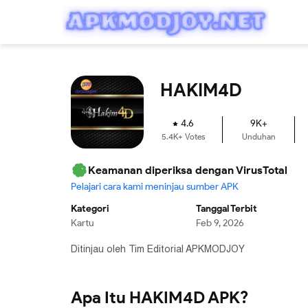
HAKIM4D
4.6
9K+
5.4K+ Votes
Unduhan
Keamanan diperiksa dengan VirusTotal
Pelajari cara kami meninjau sumber APK
Kategori
Tanggal Terbit
Kartu
Feb 9, 2026
Ditinjau oleh Tim Editorial APKMODJOY
Apa Itu HAKIM4D APK?