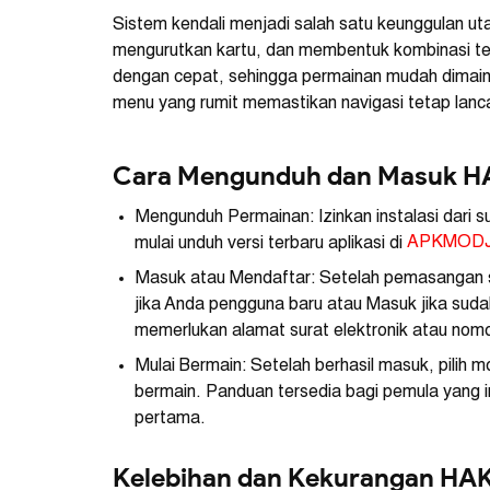
Sistem kendali menjadi salah satu keunggulan ut
mengurutkan kartu, dan membentuk kombinasi te
dengan cepat, sehingga permainan mudah dimain
menu yang rumit memastikan navigasi tetap lanc
Cara Mengunduh dan Masuk H
Mengunduh Permainan: Izinkan instalasi dari s
APKMOD
mulai unduh versi terbaru aplikasi di
Masuk atau Mendaftar: Setelah pemasangan sele
jika Anda pengguna baru atau Masuk jika suda
memerlukan alamat surat elektronik atau nomor
Mulai Bermain: Setelah berhasil masuk, pilih 
bermain. Panduan tersedia bagi pemula yang
pertama.
Kelebihan dan Kekurangan H