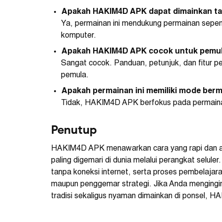
Apakah HAKIM4D APK dapat dimainkan ta
Ya, permainan ini mendukung permainan sepen
komputer.
Apakah HAKIM4D APK cocok untuk pemu
Sangat cocok. Panduan, petunjuk, dan fitur
pemula.
Apakah permainan ini memiliki mode ber
Tidak, HAKIM4D APK berfokus pada permaina
Penutup
HAKIM4D APK menawarkan cara yang rapi dan and
paling digemari di dunia melalui perangkat selule
tanpa koneksi internet, serta proses pembelajaran
maupun penggemar strategi. Jika Anda mengingin
tradisi sekaligus nyaman dimainkan di ponsel, 