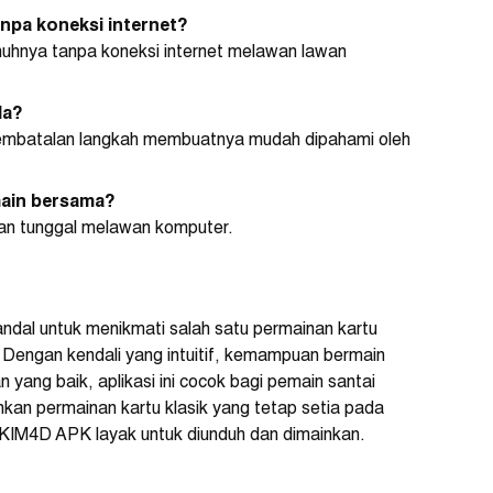
npa koneksi internet?
uhnya tanpa koneksi internet melawan lawan
la?
 pembatalan langkah membuatnya mudah dipahami oleh
main bersama?
n tunggal melawan komputer.
al untuk menikmati salah satu permainan kartu
r. Dengan kendali yang intuitif, kemampuan bermain
 yang baik, aplikasi ini cocok bagi pemain santai
kan permainan kartu klasik yang tetap setia pada
HAKIM4D APK layak untuk diunduh dan dimainkan.