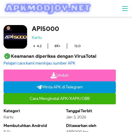
API5000
Kartu
4.2
8K+
12.0
Keamanan diperiksa dengan VirusTotal
Pelajari cara kami meninjau sumber APK
Unduh
Minta APK di Telegram
Cara Menginstal APK/XAPK/OBB
Kategori
Tanggal Terbit
Kartu
Jan 3, 2026
Membutuhkan Android
Ditawarkan oleh
5.0+
API5000 Inc