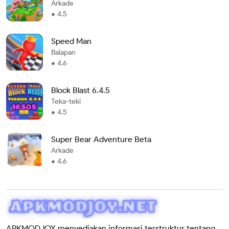
Arkade
4.5
Speed Man
Balapan
4.6
Block Blast 6.4.5
Teka-teki
4.5
Super Bear Adventure Beta
Arkade
4.6
APKMODJOY menyediakan informasi terstruktur tentang