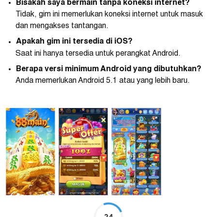
Bisakah saya bermain tanpa koneksi internet?
Tidak, gim ini memerlukan koneksi internet untuk masuk
dan mengakses tantangan.
Apakah gim ini tersedia di iOS?
Saat ini hanya tersedia untuk perangkat Android.
Berapa versi minimum Android yang dibutuhkan?
Anda memerlukan Android 5.1 atau yang lebih baru.
24