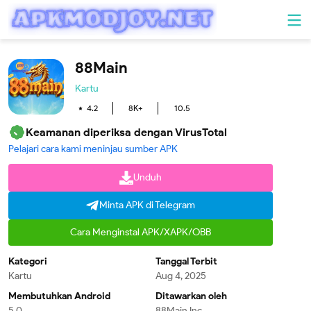
88Main
Kartu
4.2
8K+
10.5
Keamanan diperiksa dengan VirusTotal
Pelajari cara kami meninjau sumber APK
Unduh
Minta APK di Telegram
Cara Menginstal APK/XAPK/OBB
Kategori
Tanggal Terbit
Kartu
Aug 4, 2025
Membutuhkan Android
Ditawarkan oleh
5.0
88Main Inc