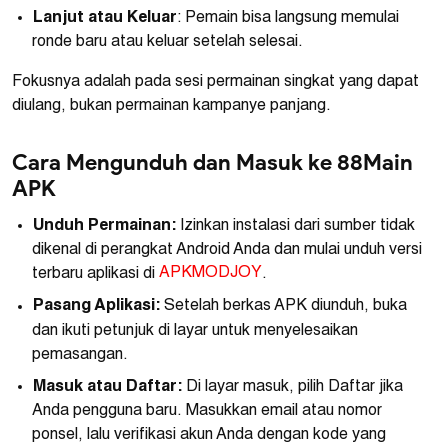
Lanjut atau Keluar
: Pemain bisa langsung memulai
ronde baru atau keluar setelah selesai.
Fokusnya adalah pada sesi permainan singkat yang dapat
diulang, bukan permainan kampanye panjang.
Cara Mengunduh dan Masuk ke 88Main
APK
Unduh Permainan:
Izinkan instalasi dari sumber tidak
dikenal di perangkat Android Anda dan mulai unduh versi
APKMODJOY
terbaru aplikasi di
.
Pasang Aplikasi:
Setelah berkas APK diunduh, buka
dan ikuti petunjuk di layar untuk menyelesaikan
pemasangan.
Masuk atau Daftar:
Di layar masuk, pilih Daftar jika
Anda pengguna baru. Masukkan email atau nomor
ponsel, lalu verifikasi akun Anda dengan kode yang