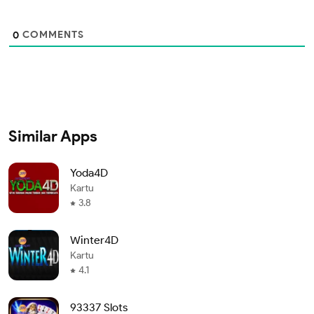
COMMENTS
0
Similar Apps
Yoda4D
Kartu
3.8
Winter4D
Kartu
4.1
93337 Slots