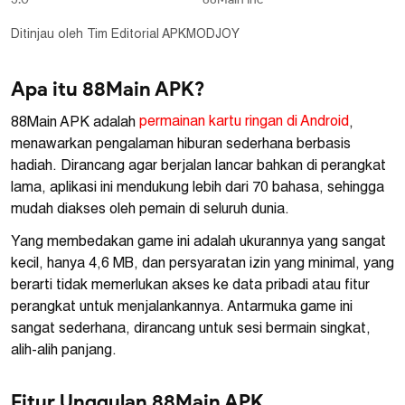
Ditinjau oleh Tim Editorial APKMODJOY
Apa itu 88Main APK?
permainan kartu ringan di Android
88Main APK adalah
,
menawarkan pengalaman hiburan sederhana berbasis
hadiah. Dirancang agar berjalan lancar bahkan di perangkat
lama, aplikasi ini mendukung lebih dari 70 bahasa, sehingga
mudah diakses oleh pemain di seluruh dunia.
Yang membedakan game ini adalah ukurannya yang sangat
kecil, hanya 4,6 MB, dan persyaratan izin yang minimal, yang
berarti tidak memerlukan akses ke data pribadi atau fitur
perangkat untuk menjalankannya. Antarmuka game ini
sangat sederhana, dirancang untuk sesi bermain singkat,
alih-alih panjang.
Fitur Unggulan 88Main APK